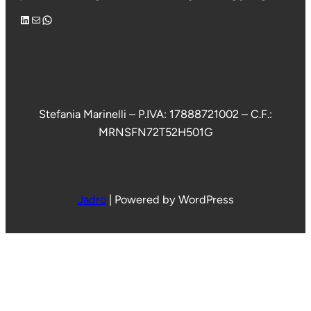
LinkedIn
Email
WhatsApp
Stefania Marinelli – P.IVA: 17888721002 – C.F.:
MRNSFN72T52H501G
Jadro
|
Powered by WordPress